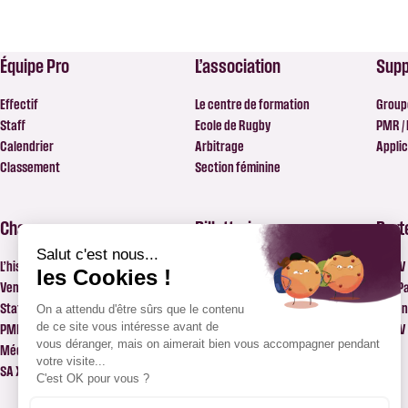
Équipe Pro
L’association
Supp
Effectif
Le centre de formation
Group
Staff
Ecole de Rugby
PMR /
Calendrier
Arbitrage
Applic
Classement
Section féminine
Chanzy
Billetterie
Part
L’histoire du Stade Chanzy
Informations Billetterie
SA XV 
Venir à Chanzy
Billetterie
Nos P
Stationnement
PMR / PSH
Deveni
PMR / PSH
SA XV
Médias
SA XV Events