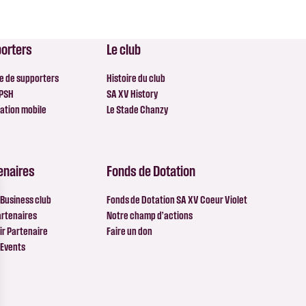
orters
Le club
e de supporters
Histoire du club
 PSH
SA XV History
ation mobile
Le Stade Chanzy
enaires
Fonds de Dotation
Business club
Fonds de Dotation SA XV Coeur Violet
artenaires
Notre champ d’actions
r Partenaire
Faire un don
 Events