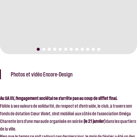
Photos et vidéo Encore-Design
Au SA XV, l’engagement sociétal ne s’arrête pas au coup de sifflet final.
Fidèle à ses valeurs de solidarité, de respect et d’entraide, le club, à travers son
fonds de dotation Cœur Violet, s’est mobilisé aux côtés de l’association Oméga
Charente lors d’une maraude organisée en soirée
(le 21 janvier)
dans les quartiers
de la ville.
Bien que le temps ce soit radouci ces derniers jour, le mois de février a été un des