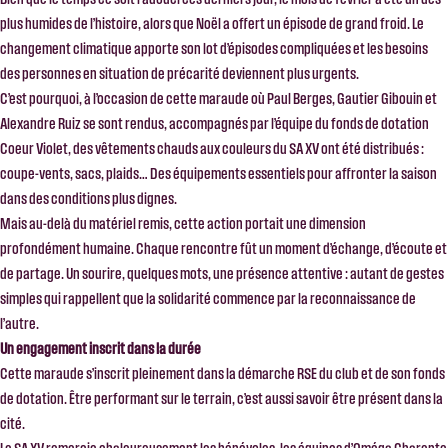
plus humides de l’histoire, alors que Noël a offert un épisode de grand froid. Le
changement climatique apporte son lot d’épisodes compliquées et les besoins
des personnes en situation de précarité deviennent plus urgents.
C’est pourquoi, à l’occasion de cette maraude où Paul Berges, Gautier Gibouin et
Alexandre Ruiz se sont rendus, accompagnés par l’équipe du fonds de dotation
Coeur Violet, des vêtements chauds aux couleurs du SA XV ont été distribués :
coupe-vents, sacs, plaids… Des équipements essentiels pour affronter la saison
dans des conditions plus dignes.
Mais au-delà du matériel remis, cette action portait une dimension
profondément humaine. Chaque rencontre fût un moment d’échange, d’écoute et
de partage. Un sourire, quelques mots, une présence attentive : autant de gestes
simples qui rappellent que la solidarité commence par la reconnaissance de
l’autre.
Un engagement inscrit dans la durée
Cette maraude s’inscrit pleinement dans la démarche RSE du club et de son fonds
de dotation. Être performant sur le terrain, c’est aussi savoir être présent dans la
cité.