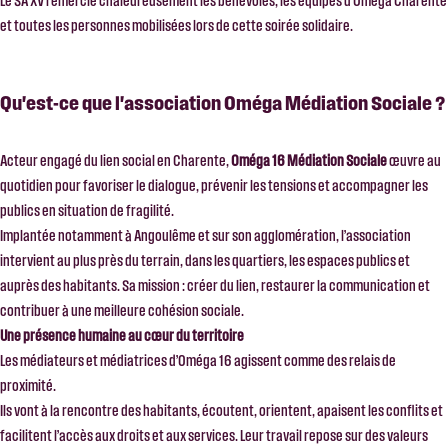
Le SA XV remercie chaleureusement les bénévoles, les équipes d’Oméga Charente
et toutes les personnes mobilisées lors de cette soirée solidaire.
Qu'est-ce que l'association Oméga Médiation Sociale ?
Acteur engagé du lien social en Charente,
Oméga 16 Médiation Sociale
œuvre au
quotidien pour favoriser le dialogue, prévenir les tensions et accompagner les
publics en situation de fragilité.
Implantée notamment à
Angoulême
et sur son agglomération, l’association
intervient au plus près du terrain, dans les quartiers, les espaces publics et
auprès des habitants. Sa mission : créer du lien, restaurer la communication et
contribuer à une meilleure cohésion sociale.
Une présence humaine au cœur du territoire
Les médiateurs et médiatrices d’Oméga 16 agissent comme des relais de
proximité.
Ils vont à la rencontre des habitants, écoutent, orientent, apaisent les conflits et
facilitent l’accès aux droits et aux services. Leur travail repose sur des valeurs