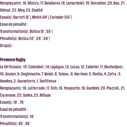
Remplaçants : 16. Matu’u, 17. Balakarev, 18. Lemardelet, 19. Decubber, 20. Bau, 21.
Glénat, 22. Mey, 23. Diakité
Essai(s) : Barrett (8′), Meité (44′), Farissier (55′)
Essai de pénalité :
Transformation(s) : Botica (8′, 55′)
Pénalité(s) : Botica (12′, 28′, 58′)
Drop(s) :
Provence Rugby
Le XV titulaire : 15. Colombet ; 14. Lapègue, 13. Lucas, 12. Falletier, 11. Bouhedjeur;
10. Soulan, 9. Deghmache; 7. Voisin, 8. Tuisue., 6. Harrison; 5. Rodda, 4. Zafra ; 3.
Hawkes, 2. Sauveterre, 1. Taofifenua
Remplaçants : 16. Latterrade, 17. Toth, 18. Youyoutte, 19. Gambini, 20. Piazzoli., 21.
Cazenave, 22. Salles, 23. N’diaye
Essai(s) : 18′, 78′
Essai de pénalité :
Transformation(s) : 18′
Pénalité(s) : 45′, 48′