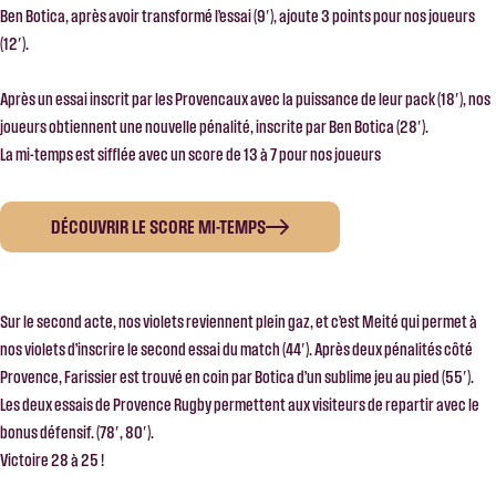
Ben Botica, après avoir transformé l’essai (9′), ajoute 3 points pour nos joueurs
(12′).
Après un essai inscrit par les Provencaux avec la puissance de leur pack (18′), nos
joueurs obtiennent une nouvelle pénalité, inscrite par Ben Botica (28′).
La mi-temps est sifflée avec un score de 13 à 7 pour nos joueurs
DÉCOUVRIR LE SCORE MI-TEMPS
Sur le second acte, nos violets reviennent plein gaz, et c’est Meité qui permet à
nos violets d’inscrire le second essai du match (44′). Après deux pénalités côté
Provence, Farissier est trouvé en coin par Botica d’un sublime jeu au pied (55′).
Les deux essais de Provence Rugby permettent aux visiteurs de repartir avec le
bonus défensif. (78′, 80′).
Victoire 28 à 25 !