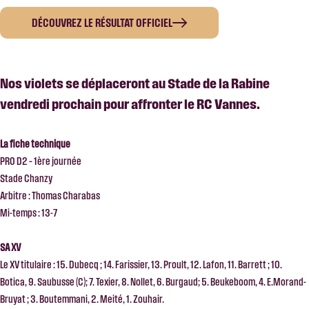
DÉCOUVREZ LE RÉSULTAT OFFICIEL
Nos violets se déplaceront au Stade de la Rabine
vendredi prochain pour affronter le RC Vannes.
La fiche technique
PRO D2 – 1ère journée
Stade Chanzy
Arbitre : Thomas Charabas
Mi-temps : 13-7
SA XV
Le XV titulaire : 15. Dubecq ; 14. Farissier, 13. Proult, 12. Lafon, 11. Barrett ; 10.
Botica, 9. Saubusse (C); 7. Texier, 8. Nollet, 6. Burgaud; 5. Beukeboom, 4. E.Morand-
Bruyat ; 3. Boutemmani, 2. Meité, 1. Zouhair.