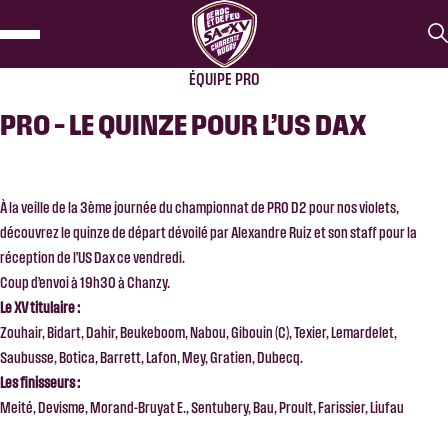
ÉQUIPE PRO
PRO – LE QUINZE POUR L’US DAX
À la veille de la 3ème journée du championnat de PRO D2 pour nos violets,
découvrez le quinze de départ dévoilé par Alexandre Ruiz et son staff pour la
réception de l’US Dax ce vendredi.
Coup d’envoi à 19h30 à Chanzy.
Le XV titulaire :
Zouhair, Bidart, Dahir, Beukeboom, Nabou, Gibouin (C), Texier, Lemardelet,
Saubusse, Botica, Barrett, Lafon, Mey, Gratien, Dubecq.
Les finisseurs :
Meité, Devisme, Morand-Bruyat E., Sentubery, Bau, Proult, Farissier, Liufau