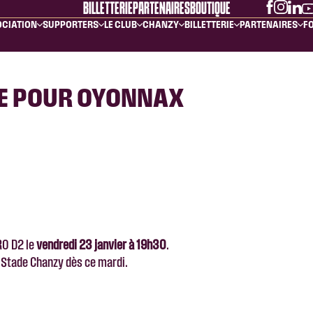
BILLETTERIE
PARTENAIRES
BOUTIQUE
OCIATION
SUPPORTERS
LE CLUB
CHANZY
BILLETTERIE
PARTENAIRES
FO
IE POUR OYONNAX
RO D2 le
vendredi 23 janvier à 19h30
.
 du Stade Chanzy dès ce mardi.