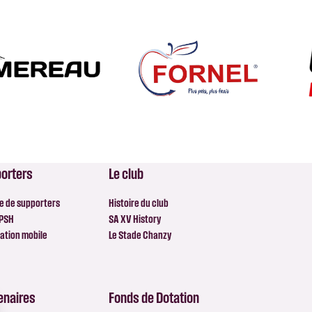
orters
Le club
e de supporters
Histoire du club
 PSH
SA XV History
ation mobile
Le Stade Chanzy
enaires
Fonds de Dotation