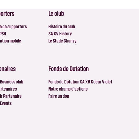
orters
Le club
e de supporters
Histoire du club
 PSH
SA XV History
ation mobile
Le Stade Chanzy
enaires
Fonds de Dotation
Business club
Fonds de Dotation SA XV Coeur Violet
artenaires
Notre champ d’actions
r Partenaire
Faire un don
 Events