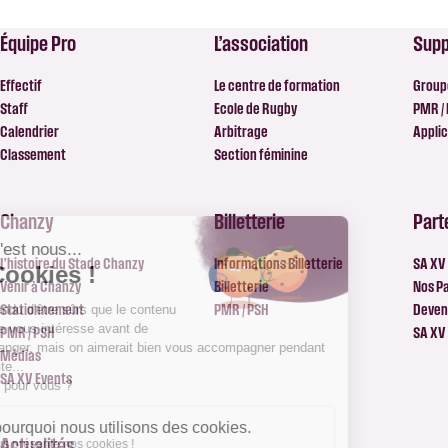
Équipe Pro
L’association
Supp
Effectif
Le centre de formation
Group
Staff
Ecole de Rugby
PMR /
Calendrier
Arbitrage
Applic
Classement
Section féminine
Chanzy
Billetterie
Part
L’histoire du Stade Chanzy
Informations Billetterie
SA XV 
Venir à Chanzy
Billetterie
Nos P
Stationnement
PMR / PSH
Deveni
PMR / PSH
SA XV
Médias
SA XV Events
Actualités