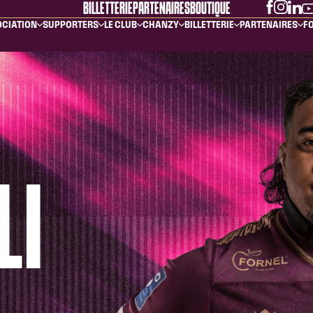
BILLETTERIE
PARTENAIRES
BOUTIQUE
OCIATION
SUPPORTERS
LE CLUB
CHANZY
BILLETTERIE
PARTENAIRES
FO
LI