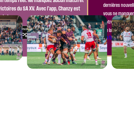
dernières nouvell
ictoires du SA XV. Avec l’app, Chanzy est
vous ne manquere
ain !
notre club.
Ne laissez pas pas
Go to the Modu