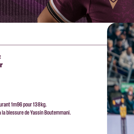
E
r
surant 1m96 pour 138kg.
r à la blessure de Yassin Boutemmani.