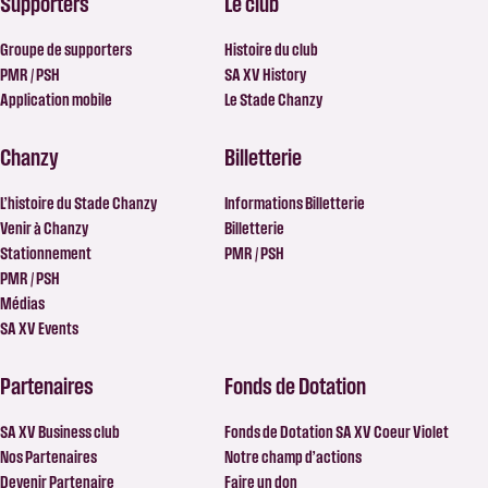
Supporters
Le club
Groupe de supporters
Histoire du club
PMR / PSH
SA XV History
Application mobile
Le Stade Chanzy
Chanzy
Billetterie
L’histoire du Stade Chanzy
Informations Billetterie
Venir à Chanzy
Billetterie
Stationnement
PMR / PSH
PMR / PSH
Médias
SA XV Events
Partenaires
Fonds de Dotation
SA XV Business club
Fonds de Dotation SA XV Coeur Violet
Nos Partenaires
Notre champ d’actions
Devenir Partenaire
Faire un don