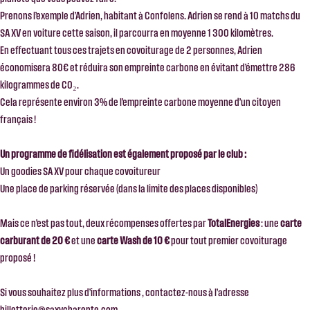
Prenons l’exemple d’Adrien, habitant à Confolens. Adrien se rend à 10 matchs du
SA XV en voiture cette saison, il parcourra en moyenne 1 300 kilomètres.
En effectuant tous ces trajets en covoiturage de 2 personnes, Adrien
économisera 80€ et réduira son empreinte carbone en évitant d’émettre 286
kilogrammes de CO₂.
Cela représente environ 3% de l’empreinte carbone moyenne d’un citoyen
français !
Un programme de fidélisation est également proposé par le club :
Un goodies SA XV pour chaque covoitureur
Une place de parking réservée (dans la limite des places disponibles)
Mais ce n’est pas tout, deux récompenses offertes par
TotalEnergies
: une
carte
carburant de 20 €
et une
carte Wash de 10 €
pour tout premier covoiturage
proposé !
Si vous souhaitez plus d’informations , contactez-nous à l’adresse
billetterie@saxvcharente.com