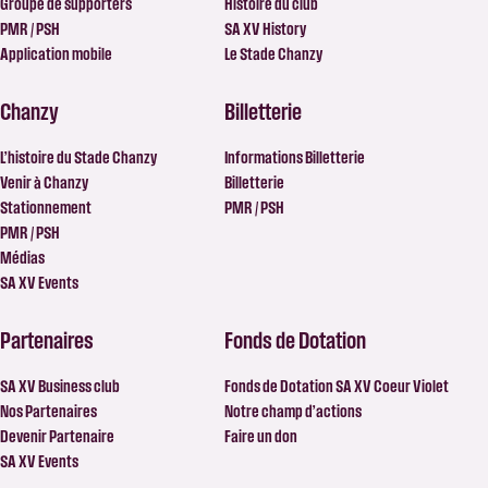
Groupe de supporters
Histoire du club
PMR / PSH
SA XV History
Application mobile
Le Stade Chanzy
Chanzy
Billetterie
L’histoire du Stade Chanzy
Informations Billetterie
Venir à Chanzy
Billetterie
Stationnement
PMR / PSH
PMR / PSH
Médias
SA XV Events
Partenaires
Fonds de Dotation
SA XV Business club
Fonds de Dotation SA XV Coeur Violet
Nos Partenaires
Notre champ d’actions
Devenir Partenaire
Faire un don
SA XV Events